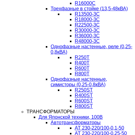
R16000C
Трехфазные в стойке (13,5-48кВА)
R13500-3C
R18000-3C
R22500-3C
R30000-3C
R36000-3C
R48000-3C
Однофазные настенные, реле (0,25-
0,8кВА)
R250T
R400T
R600T
R800T
Однофазные настенные,
симисторы (0,25-0,8кВА)
R250ST
R400ST
R600ST
R800ST
ТРАНСФОРМАТОРЫ
Для Японской техники, 100В
Автотрансформаторы
AT 230-220/100-0,1-50
AT 230-220/100-0,25-50