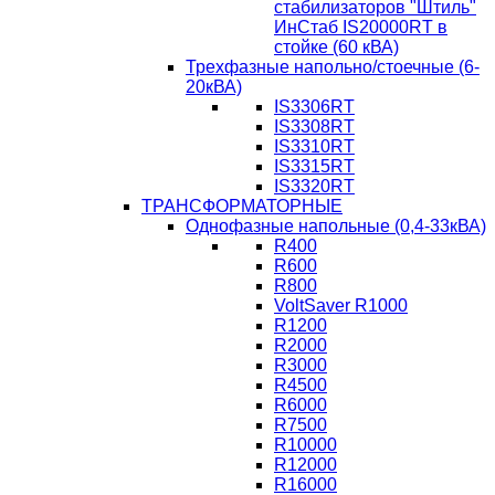
стабилизаторов "Штиль"
ИнСтаб IS20000RT в
стойке (60 кВА)
Трехфазные напольно/стоечные (6-
20кВА)
IS3306RT
IS3308RT
IS3310RT
IS3315RT
IS3320RT
ТРАНСФОРМАТОРНЫЕ
Однофазные напольные (0,4-33кВА)
R400
R600
R800
VoltSaver R1000
R1200
R2000
R3000
R4500
R6000
R7500
R10000
R12000
R16000