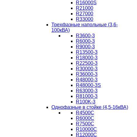
R16000S
R21000
R27000
R33000
Трехфазные напольные (3,6-
100кВА)
R3600-3
R6000-3
R9000-3
R13500-3
R18000-3
R22500-3
R30000-3
R36000-3
R48000-3
R48000-3S
R63000-3
R81000-3
R100K-3
Однофазные в стойке (4,5-16кВА)
R4500C
R6000C
R7500C
R10000C
R12000C