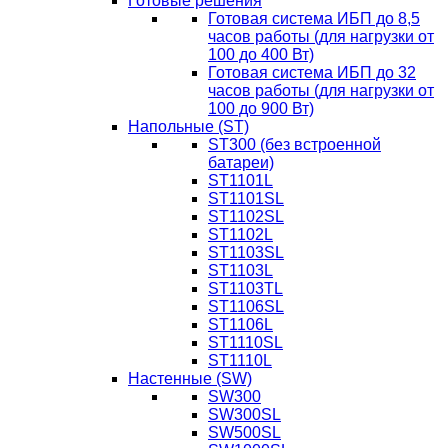
Готовые решения
Готовая система ИБП до 8,5
часов работы (для нагрузки от
100 до 400 Вт)
Готовая система ИБП до 32
часов работы (для нагрузки от
100 до 900 Вт)
Напольные (ST)
ST300 (без встроенной
батареи)
ST1101L
ST1101SL
ST1102SL
ST1102L
ST1103SL
ST1103L
ST1103TL
ST1106SL
ST1106L
ST1110SL
ST1110L
Настенные (SW)
SW300
SW300SL
SW500SL