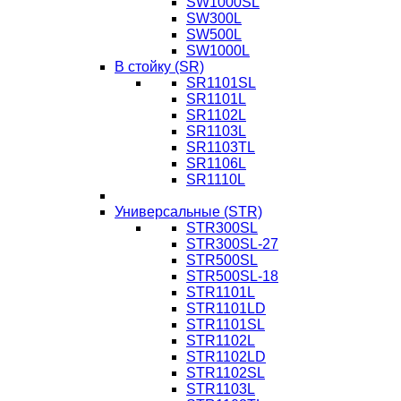
SW1000SL
SW300L
SW500L
SW1000L
В стойку (SR)
SR1101SL
SR1101L
SR1102L
SR1103L
SR1103TL
SR1106L
SR1110L
Универсальные (STR)
STR300SL
STR300SL-27
STR500SL
STR500SL-18
STR1101L
STR1101LD
STR1101SL
STR1102L
STR1102LD
STR1102SL
STR1103L