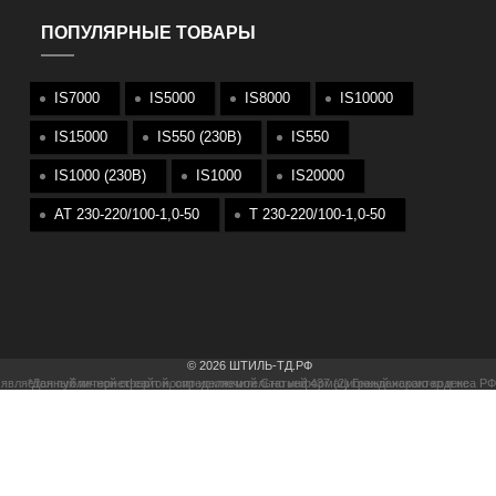
ПОПУЛЯРНЫЕ ТОВАРЫ
IS7000
IS5000
IS8000
IS10000
IS15000
IS550 (230В)
IS550
IS1000 (230В)
IS1000
IS20000
АТ 230-220/100-1,0-50
T 230-220/100-1,0-50
© 2026 ШТИЛЬ-ТД.РФ
*Данный интернет-сайт носит исключительно информационный характер и не является публичной офертой, определяемой Статьей 437 (2) Гражданского кодекса РФ