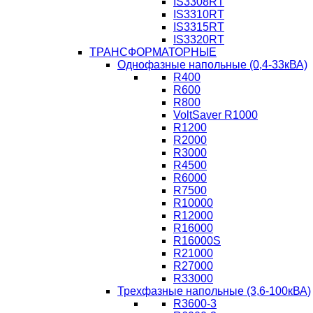
IS3308RT
IS3310RT
IS3315RT
IS3320RT
ТРАНСФОРМАТОРНЫЕ
Однофазные напольные (0,4-33кВА)
R400
R600
R800
VoltSaver R1000
R1200
R2000
R3000
R4500
R6000
R7500
R10000
R12000
R16000
R16000S
R21000
R27000
R33000
Трехфазные напольные (3,6-100кВА)
R3600-3