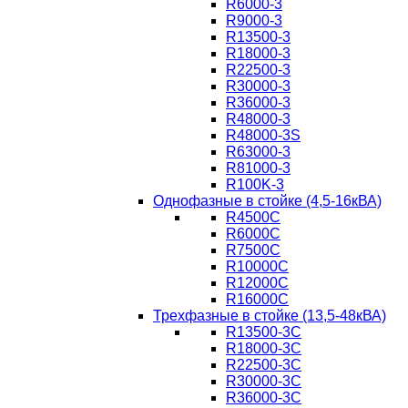
R6000-3
R9000-3
R13500-3
R18000-3
R22500-3
R30000-3
R36000-3
R48000-3
R48000-3S
R63000-3
R81000-3
R100K-3
Однофазные в стойке (4,5-16кВА)
R4500C
R6000C
R7500C
R10000C
R12000C
R16000C
Трехфазные в стойке (13,5-48кВА)
R13500-3C
R18000-3C
R22500-3C
R30000-3C
R36000-3C