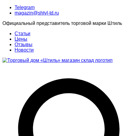
Telegram
magazin@shtyl-td.ru
Официальный представитель торговой марки Штиль
Статьи
Цены
Отзывы
Новости