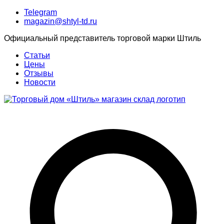
Telegram
magazin@shtyl-td.ru
Официальный представитель торговой марки Штиль
Статьи
Цены
Отзывы
Новости