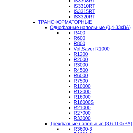
IS3308RT
IS3310RT
IS3315RT
IS3320RT
ТРАНСФОРМАТОРНЫЕ
Однофазные напольные (0,4-33кВА)
R400
R600
R800
VoltSaver R1000
R1200
R2000
R3000
R4500
R6000
R7500
R10000
R12000
R16000
R16000S
R21000
R27000
R33000
Трехфазные напольные (3,6-100кВА)
R3600-3