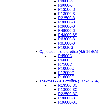
R6000-3
R9000-3
R13500-3
R18000-3
R22500-3
R30000-3
R36000-3
R48000-3
R48000-3S
R63000-3
R81000-3
R100K-3
Однофазные в стойке (4,5-16кВА)
R4500C
R6000C
R7500C
R10000C
R12000C
R16000C
Трехфазные в стойке (13,5-48кВА)
R13500-3C
R18000-3C
R22500-3C
R30000-3C
R36000-3C