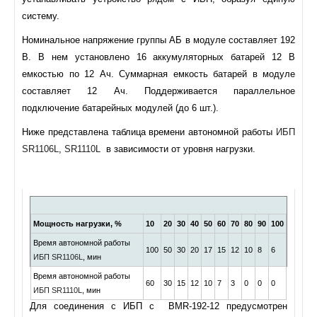
систему.
Номинальное напряжение группы АБ в модуле составляет 192
В. В нем установлено 16 аккумуляторных батарей 12 В
емкостью по 12 Ач. Суммарная емкость батарей в модуле
составляет 12 Ач. Поддерживается параллельное
подключение батарейных модулей (до 6 шт.).
Ниже представлена таблица времени автономной работы
ИБП
SR1106L
,
SR1110L
в зависимости от уровня нагрузки.
Мощность нагрузки, %
10
20
30
40
50
60
70
80
90
100
Время автономной работы
100
50
30
20
17
15
12
10
8
6
ИБП SR1106L
, мин
Время автономной работы
60
30
15
12
10
7
3
0
0
0
ИБП SR1110L
, мин
Для соединения с ИБП с BMR-192-12 предусмотрен