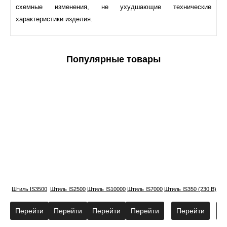
схемные изменения, не ухудшающие технические
характеристики изделия.
Популярные товары
Штиль IS3500
Штиль IS2500
Штиль IS10000
Штиль IS7000
Штиль IS350 (230 В)
Шти
Перейти
Перейти
Перейти
Перейти
Перейти
П