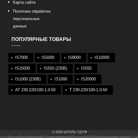
Карта сайта
Политика обработки
персональных
данных
ПОПУЛЯРНЫЕ ТОВАРЫ
IS7000
IS5000
IS8000
IS10000
IS15000
IS550 (230В)
IS550
IS1000 (230В)
IS1000
IS20000
АТ 230-220/100-1,0-50
T 230-220/100-1,0-50
© 2026 ШТИЛЬ-ТД.РФ
*Данный интернет-сайт носит исключительно информационный характер и не является публичной офертой, определяемой Статьей 437 (2) Гражданского кодекса РФ