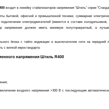
400
входит в линейку стабилизаторов напряжения “Штиль” серии “Стандар
иты бытовой, офисной и промышленной техники, суммарная электриче
 подключении электродвигателей (имеются в составе холодильников, 
тор напряжения должен иметь минимум полуторакратный, а лучше
льного блока с табло индикации и выключателем сети на передней п
ль с вилкой евростандарта.
менного напряжения Штиль R400
ения;
увеличении входного напряжения >300 В с последующим автоматическ