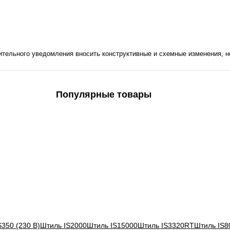
ительного уведомления вносить конструктивные и схемные изменения, 
Популярные товары
S350 (230 В)
Штиль IS2000
Штиль IS15000
Штиль IS3320RT
Штиль IS8