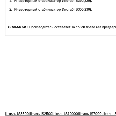
Инверторный стабилизатор Инстаб IS350(220)
.
Инверторный стабилизатор Инстаб IS350(230)
.
ВНИМАНИЕ!
Производитель оставляет за собой право без предвар
Штиль IS3500
Штиль IS2500
Штиль IS10000
Штиль IS7000
Штиль I