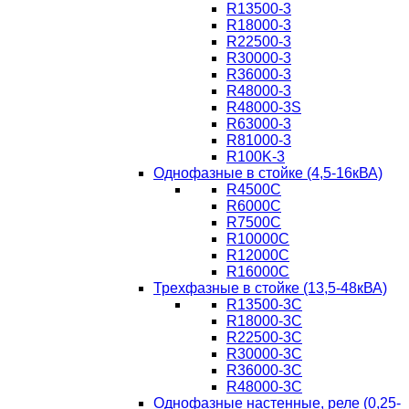
R13500-3
R18000-3
R22500-3
R30000-3
R36000-3
R48000-3
R48000-3S
R63000-3
R81000-3
R100K-3
Однофазные в стойке (4,5-16кВА)
R4500C
R6000C
R7500C
R10000C
R12000C
R16000C
Трехфазные в стойке (13,5-48кВА)
R13500-3C
R18000-3C
R22500-3C
R30000-3C
R36000-3C
R48000-3C
Однофазные настенные, реле (0,25-