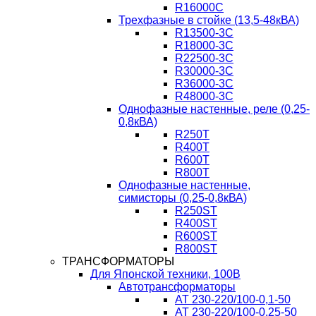
R16000C
Трехфазные в стойке (13,5-48кВА)
R13500-3C
R18000-3C
R22500-3C
R30000-3C
R36000-3C
R48000-3C
Однофазные настенные, реле (0,25-
0,8кВА)
R250T
R400T
R600T
R800T
Однофазные настенные,
симисторы (0,25-0,8кВА)
R250ST
R400ST
R600ST
R800ST
ТРАНСФОРМАТОРЫ
Для Японской техники, 100В
Автотрансформаторы
AT 230-220/100-0,1-50
AT 230-220/100-0,25-50