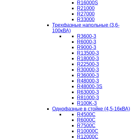
R16000S
R21000
R27000
R33000
Трехфазные напольные (3,6-
100кВА)
R3600-3
R6000-3
R9000-3
R13500-3
R18000-3
R22500-3
R30000-3
R36000-3
R48000-3
R48000-3S
R63000-3
R81000-3
R100K-3
Однофазные в стойке (4,5-16кВА)
R4500C
R6000C
R7500C
R10000C
R12000C