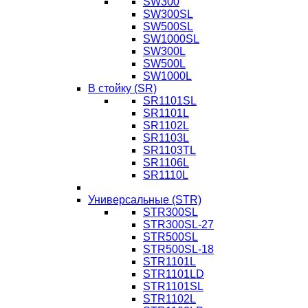
SW300
SW300SL
SW500SL
SW1000SL
SW300L
SW500L
SW1000L
В стойку (SR)
SR1101SL
SR1101L
SR1102L
SR1103L
SR1103TL
SR1106L
SR1110L
Универсальные (STR)
STR300SL
STR300SL-27
STR500SL
STR500SL-18
STR1101L
STR1101LD
STR1101SL
STR1102L