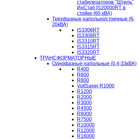
стабилизаторов "Штиль"
ИнСтаб IS20000RT в
стойке (60 кВА)
Трехфазные напольно/стоечные (6-
20кВА)
IS3306RT
IS3308RT
IS3310RT
IS3315RT
IS3320RT
ТРАНСФОРМАТОРНЫЕ
Однофазные напольные (0,4-33кВА)
R400
R600
R800
VoltSaver R1000
R1200
R2000
R3000
R4500
R6000
R7500
R10000
R12000
R16000